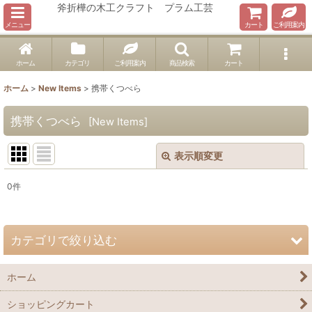
斧折樺の木工クラフト プラム工芸
メニュー
カート
ご利用案内
ホーム
カテゴリ
ご利用案内
商品検索
カート
ホーム
>
New Items
>
携帯くつべら
携帯くつべら
[
New Items
]
表示順変更
閉じる
0
件
表示数
:
在庫あり
カテゴリで絞り込む
並び順
:
ホーム
くつべら
絞り込む
ショッピングカート
肩たたき・まごの手・つぼ押し