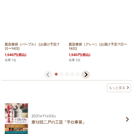
藍染箸袋（パープル）
[
お届け予定:7
藍染箸袋（グレー）
[
お届け予定:7日〜
日〜14日
]
14日
]
1,540
円
(税込)
1,540
円
(税込)
在庫 1点
在庫 2点
もっと見る
2021
11
02
年
月
日
第12回二戸の工芸「手仕事展」