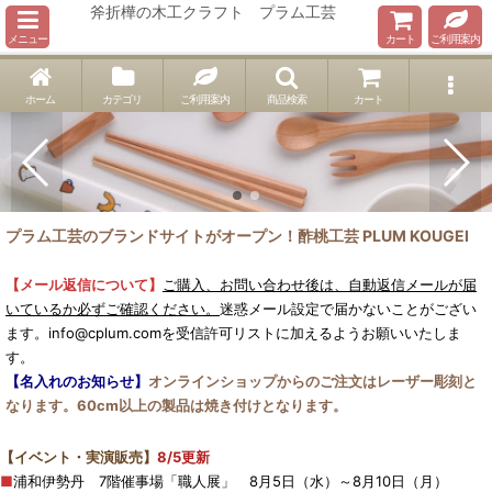
斧折樺の木工クラフト プラム工芸
メニュー
カート
ご利用案内
ホーム
カテゴリ
ご利用案内
商品検索
カート
プラム工芸のブランドサイトがオープン！酢桃工芸 PLUM KOUGEI
【メール返信について】
ご購入、お問い合わせ後は、自動返信メールが届
いているか必ずご確認ください。
迷惑メール設定で届かないことがござい
ます。info@cplum.comを受信許可リストに加えるようお願いいたしま
す。
【名入れのお知らせ】
オンラインショップからのご注文はレーザー彫刻と
なります。60cm以上の製品は焼き付けとなります。
【イベント・実演販売】
8/5更新
■
浦和伊勢丹 7階催事場「職人展」 8月5日（水）～8月10日（月）