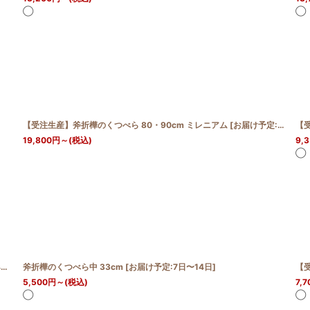
◯
◯
【受注生産】斧折樺のくつべら 80・90cm ミレニアム
[
お届け予定:4週間
【
]
19,800
円
～
(税込)
9,
◯
日
斧折樺のくつべら中 33cm
]
[
お届け予定:7日〜14日
]
【
5,500
円
～
(税込)
7,7
◯
◯