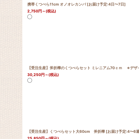
携帯くつべら11cm オノオレカンバ
[
お届け予定:4日〜7日
]
2,750
円
～
(税込)
◯
30,250
円
～
(税込)
◯
【受注生産】くつべらセット大60cm 斧折樺
[
お届け予定:4〜6
25,850
円
～
(税込)