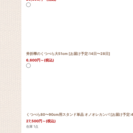
◯
斧折樺のくつべら大51cm
[
お届け予定:14日〜28日
]
6,600
円
～
(税込)
◯
くつべら80〜90cm用スタンド単品 オノオレカンバ
[
お届け予定:4日〜7
27,500
円
～
(税込)
在庫 1点