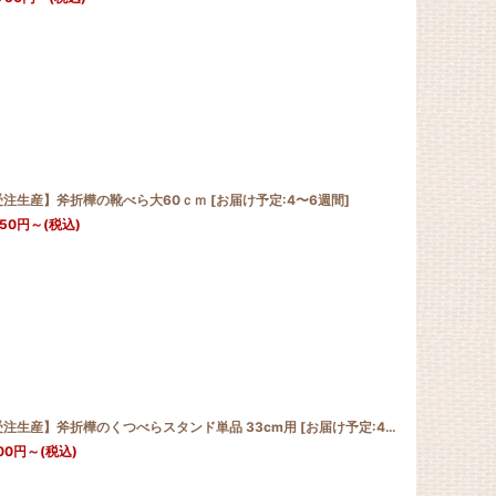
受注生産】斧折樺の靴べら大60ｃｍ
[
お届け予定:4〜6週間
]
350
円
～
(税込)
受注生産】斧折樺のくつべらスタンド単品 33cm用
[
お届け予定:4〜8週間
]
00
円
～
(税込)