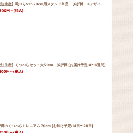
【受注生産】靴べら51〜70cm用スタンド単品 斧折樺 ※デザイン・サイズ変更いたしました
500
円
～
(税込)
受注生産】くつべらセット大51cm 斧折樺
]
[
お届け予定:4〜6週間
]
100
円
～
(税込)
折樺のくつべらミレニアム 70cm
[
お届け予定:14日〜28日
]
750
円
～
(税込)