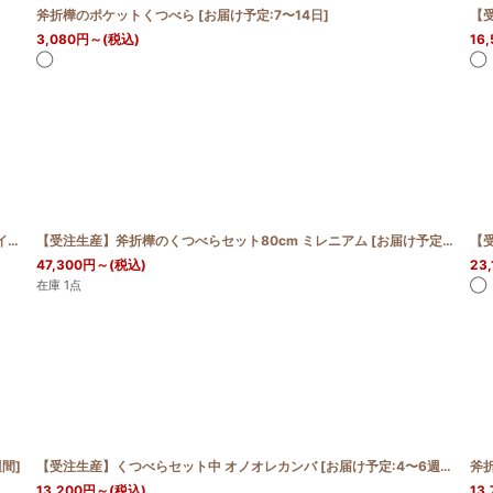
絞り込む
斧折樺のポケットくつべら
[
お届け予定:7〜14日
]
3,080
円
～
(税込)
16,
◯
◯
【受注生産】斧折樺のくつべらセット ミレニアム70ｃｍ ※デザイン・サイズ変更いたしました
【受注生産】斧折樺のくつべらセット80cm ミレニアム
[
お届け予定:4〜6週間
]
[
お届け予定:14日〜28日
【
47,300
円
～
(税込)
23,
在庫 1点
◯
週間
]
【受注生産】くつべらセット中 オノオレカンバ
[
お届け予定:4〜6週間
]
斧
13,200
円
～
(税込)
13,