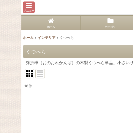
メニュー
ホーム
カテゴリ
ホーム
>
インテリア
>
くつべら
くつべら
斧折樺（おのおれかんば）の木製くつべら単品。小さい
16
件
表示数
:
在庫あり
並び順
: