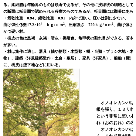
る。柔細胞は年輪界のものは顕著であるが、その他に接線状の細胞として
の断面は板目面で認められる程度のものであるが、柾目面には顕著にあら
・気乾比重 0.94、絶乾比重 0.91 内外で重い。狂いは割に少ない。
4
2
2
曲げ弾性係数17.2×10
ｋｇ/ｃｍ
、圧縮強さ 720ｋｇ/ｃｍ
、曲げ強さ 
かつ硬い材。
・樹皮の色は黒褐・灰褐・暗灰・褐暗色。亀甲状の割れ目ができる。若木
が多い。
・材は施作に適し、器具（軸や柄類・木型類・橇・台類・ブラシ木地・木
物）、建築（洋風建築造作・土台・敷居）、家具（洋家具）、船舶（櫂）
に、樹皮は壁下地などに用いる。
オノオレカンバは
根を張り、１ミリ幹
という非常に堅い木
れ（おのおれ）の名
オノオレカンバは
く、また成長が遅い