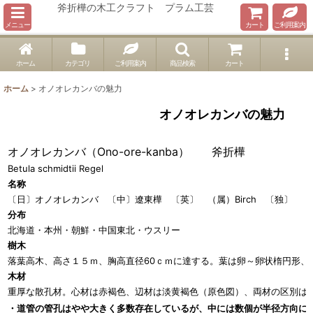
斧折樺の木工クラフト プラム工芸
メニュー
カート
ご利用案内
ホーム
カテゴリ
ご利用案内
商品検索
カート
ホーム
>
オノオレカンバの魅力
オノオレカンバの魅力
オノオレカンバ（Ono-ore-kanba） 斧折樺
Betula schmidtii Regel
名称
〔日〕オノオレカンバ 〔中〕遼東樺 〔英〕 （属）Birch 〔独〕 （属）
分布
北海道・本州・朝鮮・中国東北・ウスリー
樹木
落葉高木、高さ１５ｍ、胸高直径60ｃｍに達する。葉は卵～卵状楕円形、
木材
重厚な散孔材。心材は赤褐色、辺材は淡黄褐色（原色図）、両材の区別は
・道管の管孔はやや大きく多数存在しているが、中には数個が半径方向に