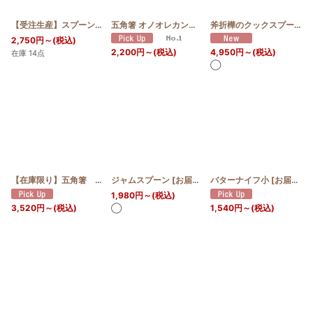
並び順
:
【受注生産】スプーン リス
[
お届け予定:6〜8週間
五角箸 オノオレカンバ
[
]
お届け予定:7日〜10日
]
斧折樺のクックスプーン（調理用スプーン）
2,750
円
～
(税込)
2,200
円
～
(税込)
4,950
円
～
(税込)
在庫 14点
絞り込む
◯
【在庫限り】五角箸 世界の銘木イペ
ジャムスプーン
[
お届け予定:7日〜10日
[
お届け予定:7日〜14日
バターナイフ小
]
]
[
お届け予定:7日〜14日
1,980
円
～
(税込)
3,520
円
～
(税込)
1,540
円
～
(税込)
◯