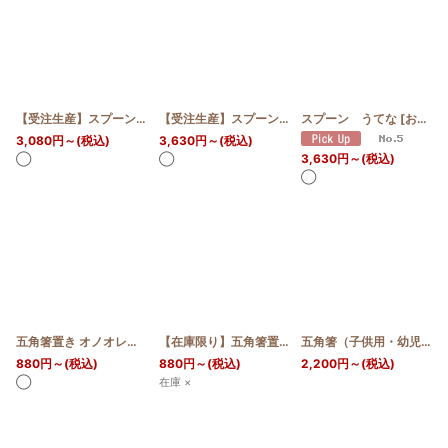
【受注生産】スプーン大
[
お届け予定:4週間
]
【受注生産】スプーン れんげ小花
スプーン うてな
[
お届け予定:6週間
[
お届け予定:14日〜28日
3,080
円
～
(税込)
3,630
円
～
(税込)
3,630
円
～
(税込)
◯
◯
◯
五角箸置き オノオレカンバ
[
お届け予定:7日〜10日
【在庫限り】五角箸置き 世界の銘木イペ
]
[
お届け予定
五角箸（子供用・幼児用）オノオレカンバ
880
円
～
(税込)
880
円
～
(税込)
2,200
円
～
(税込)
◯
在庫 ×