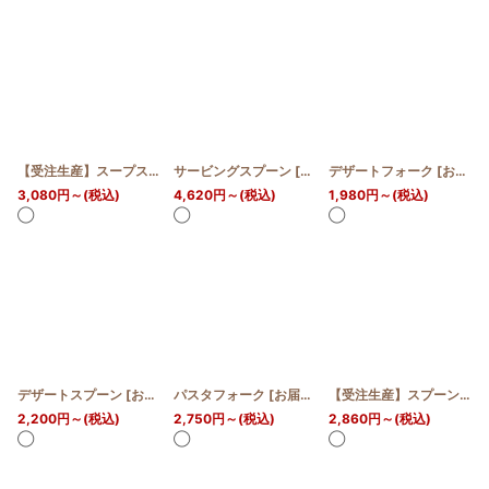
【受注生産】スープスプーン
サービングスプーン
[
お届け予定:14日〜28日
[
お届け予定:14日〜28日
デザートフォーク
]
[
]
お届け予定:14日〜28日
3,080
円
～
(税込)
4,620
円
～
(税込)
1,980
円
～
(税込)
◯
◯
◯
デザートスプーン
[
お届け予定:14日〜28日
パスタフォーク
[
]
お届け予定:14日〜28日
]
【受注生産】スプーン小
[
2,200
円
～
(税込)
2,750
円
～
(税込)
2,860
円
～
(税込)
◯
◯
◯