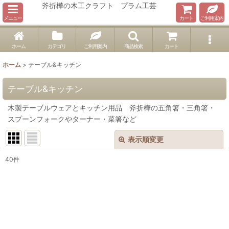
斧折樺の木工クラフト プラム工芸
メニュー
カート
ご利用案内
ホーム
カテゴリ
ご利用案内
商品検索
カート
ホーム
>
テーブル&キッチン
テーブル&キッチン
木製テーブルウェアとキッチン用品 斧折樺の五角箸・三角箸・
スプーンフォークやターナー・菜箸など
表示順変更
閉じる
40
件
サブカテゴリ
:
表示数
:
在庫あり