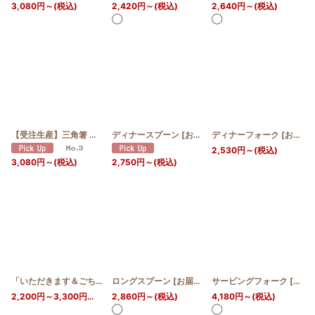
3,080
円
～
(税込)
2,420
円
～
(税込)
2,640
円
～
(税込)
◯
◯
【受注生産】三角箸 オノオレカンバ
ディナースプーン
[
お届け予定:6週間
[
お届け予定:7日〜21日
ディナーフォーク
]
]
[
お届け予定:7日〜21日
2,530
円
～
(税込)
3,080
円
～
(税込)
2,750
円
～
(税込)
「いただきます＆ごちそうさま」刻印入り 五角箸 （オノオレカンバ）【オンラインショップ限定品】
ロングスプーン
[
お届け予定:14日〜28日
サービングフォーク
]
[
お届け
2,200
円
～3,300
円
(税込)
2,860
円
～
(税込)
4,180
円
～
(税込)
◯
◯