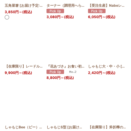
五角菜箸
[
お届け予定:14日〜28日
]
ターナー（調理用へら）
[
お届け予定:14日〜28日
【受注生産】Nabeレードル
]
3,850
円
～
(税込)
3,080
円
～
(税込)
6,050
円
～
(税込)
◯
【在庫限り】レードル大・小
[
お届け予定:14日〜28日
『花あづさ』お食い初めセット【オンラインショップ限定品】
しゃもじ大・中・小
]
[
お届け
9,900
円
～
(税込)
2,420
円
～
(税込)
8,800
円
～
(税込)
しゃもじBee（ビー）
[
お届け予定:7日〜14日
しゃもじS型
[
お届け予定:7日〜14日
]
]
【在庫限り】斧折樺のバターナイフ大