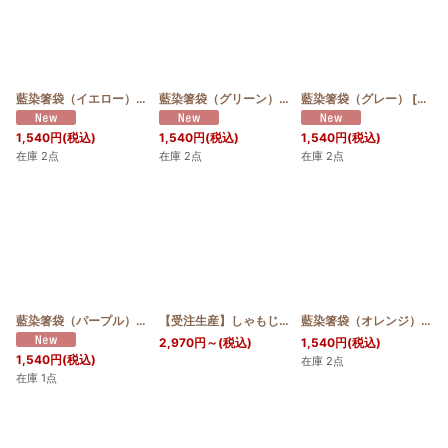
藍染箸袋（イエロー）
[
お届け予定:7日〜14日
]
藍染箸袋（グリーン）
[
お届け予定:7日〜14日
藍染箸袋（グレー）
]
[
お届け
1,540
円
(税込)
1,540
円
(税込)
1,540
円
(税込)
在庫 2点
在庫 2点
在庫 2点
藍染箸袋（パープル）
[
お届け予定:7日〜14日
]
【受注生産】しゃもじ斜め
[
お届け予定:7日〜21日
藍染箸袋（オレンジ）
[
お
]
2,970
円
～
(税込)
1,540
円
(税込)
1,540
円
(税込)
在庫 2点
在庫 1点