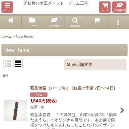
斧折樺の木工クラフト プラム工芸
メニュー
カート
ご利用案内
ホーム
カテゴリ
ご利用案内
商品検索
カート
ホーム
>
New Items
New Items
表示順変更
閉じる
9
件
表示数
:
藍染箸袋（パープル）
[
お届け予定:7日〜14日
]
在庫あり
1,540
円
(税込)
在庫 1点
並び順
:
本藍染箸袋 この箸袋は、創業明治42年『染屋
たきうら』のオリジナル箸袋です。本藍染で模
絞り込む
様をつけた布をあしらったこだわりのデザイン