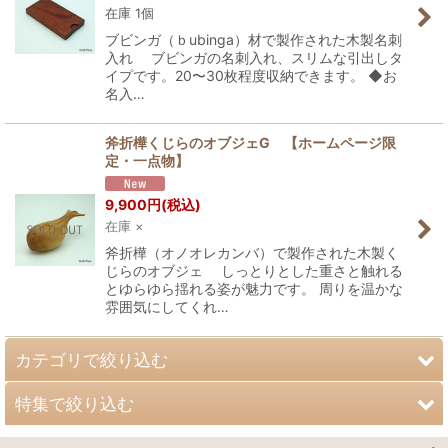
在庫 1個
ブビンガ（ｂubinga）材で製作された木製名刺
入れ ブビンガの名刺入れ、スリムな引出しタ
イプです。20〜30枚程度収納できます。 ◆お
名入…
斧折樺くじらのオブジェG 【ホームページ限
定・一点物】
9,900
円
(税込)
在庫 ×
斧折樺（オノオレカンバ）で製作された木製く
じらのオブジェ しっとりとした重さと触れる
とゆらゆら揺れる姿が魅力です。 周りを温かな
雰囲気にしてくれ…
カテゴリで絞り込む
特集で絞り込む
テーブル&キッチン