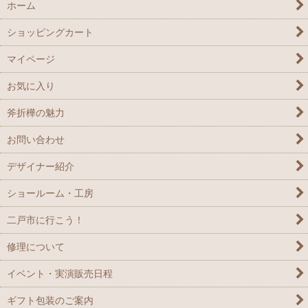
ホーム
インテリア
ギフトセット
ショッピングカート
名入れ付き商品
こだわりの逸品
マイページ
正しく持てるお箸！
お気に入り
子供向けアイテム
斧折樺の魅力
キッチンツール
お問い合わせ
セール
デザイナー紹介
動物シリーズ
ショールーム・工房
二戸市に行こう！
修理について
イベント・実演販売日程
ギフト包装のご案内