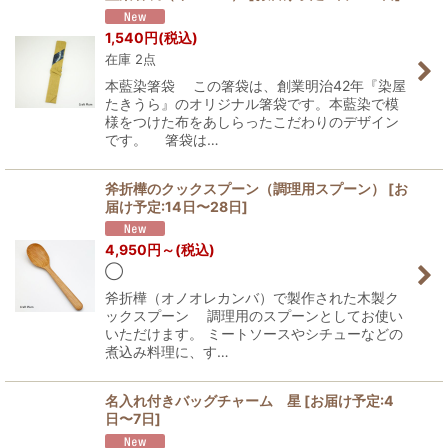
1,540
円
(税込)
在庫 2点
本藍染箸袋 この箸袋は、創業明治42年『染屋
たきうら』のオリジナル箸袋です。本藍染で模
様をつけた布をあしらったこだわりのデザイン
です。 箸袋は…
斧折樺のクックスプーン（調理用スプーン）
[
お
届け予定:14日〜28日
]
4,950
円
～
(税込)
◯
斧折樺（オノオレカンバ）で製作された木製ク
ックスプーン 調理用のスプーンとしてお使い
いただけます。 ミートソースやシチューなどの
煮込み料理に、す…
名入れ付きバッグチャーム 星
[
お届け予定:4
日〜7日
]